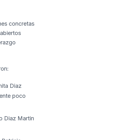
ones concretas
 abiertos
erazgo
ron:
ita Diaz
mente poco
o Diaz Martin