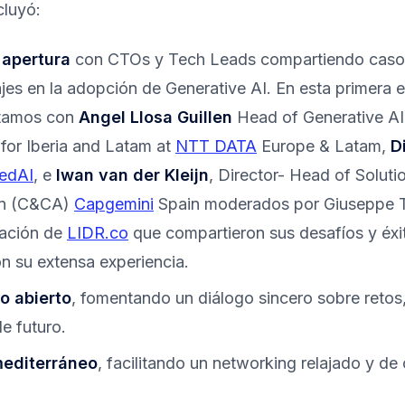
cluyó:
 apertura
con CTOs y Tech Leads compartiendo casos
jes en la adopción de Generative AI. En esta primera e
ntamos con
Angel Llosa Guillen
Head of Generative AI
 for Iberia and Latam at
NTT DATA
Europe & Latam,
D
edAI
, e
Iwan van der Kleijn
, Director- Head of Soluti
on (C&CA)
Capgemini
Spain moderados por Giuseppe T
tación de
LIDR.co
que compartieron sus desafíos y éx
n su extensa experiencia.
o abierto
, fomentando un diálogo sincero sobre retos
de futuro.
editerráneo
, facilitando un networking relajado y de 