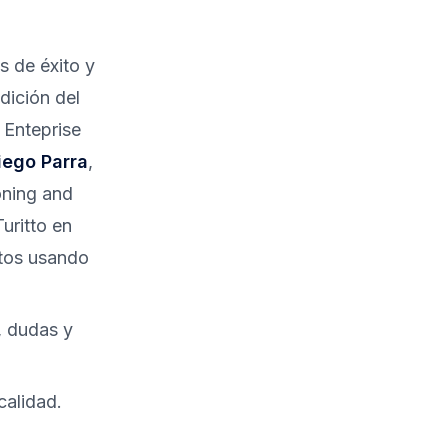
 de éxito y
dición del
 Enteprise
iego Parra
,
oning and
uritto en
itos usando
, dudas y
calidad.