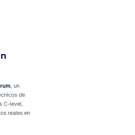
en
orum
, un
écnicos de
s C-level,
os reales en