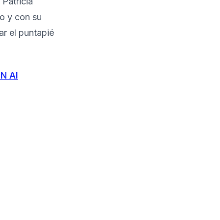
 Patricia
io y con su
ar el puntapié
EN AI