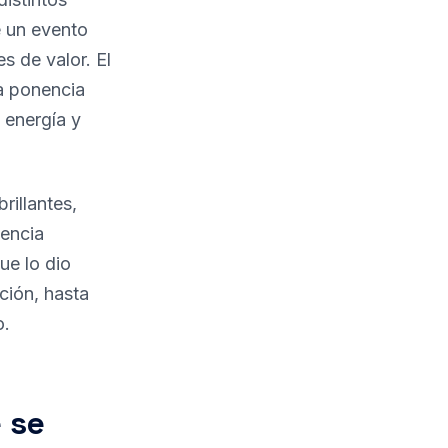
e un evento
 de valor. El
a ponencia
 energía y
illantes,
iencia
ue lo dio
ción, hasta
o.
e se