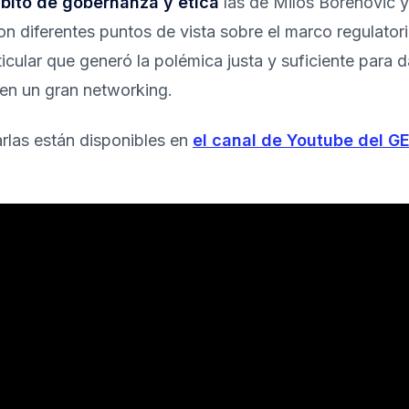
bito de gobernanza y ética
las de Milos Borenovic y
on diferentes puntos de vista sobre el marco regulator
ticular que generó la polémica justa y suficiente para d
 en un gran networking.
rlas están disponibles en
el canal de Youtube del G