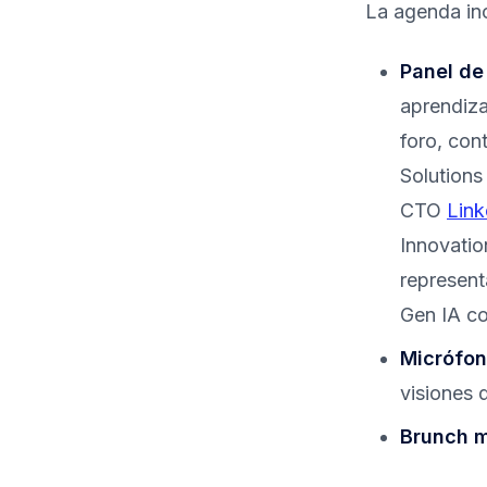
La agenda in
Panel de
aprendiza
foro, co
Solutions
CTO
Link
Innovati
represen
Gen IA co
Micrófon
visiones 
Brunch m