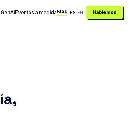
Blog
 GenAI
Eventos a medida
Hablemos
ES
·
EN
ía,