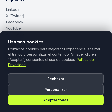
Síguenos
LinkedIn
X (Twitter)
Facebook
YouTube
WhatsApp
Usamos cookies
Legal
Utilizamos cookies para mejorar tu experiencia, analizar
el tráfico y personalizar el contenido. Al hacer clic en
Política de Privacidad
"Aceptar", consientes el uso de cookies.
Política de
Política de Cookies
Privacidad
Gestionar Cookies
Rechazar
Personalizar
Aceptar todas