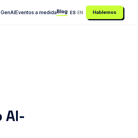
Blog
 GenAI
Eventos a medida
Hablemos
ES
·
EN
 AI-