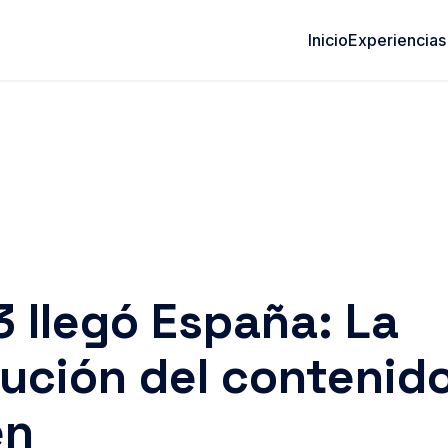
Inicio
Experiencias
3 llegó España: La
lución del contenido
en