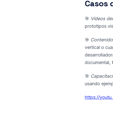
Casos d
🎯
Vídeos de
prototipos vi
🎯
Contenido 
vertical o c
desarrollador
documental, t
🎯
Capacitaci
usando ejempl
https://yout