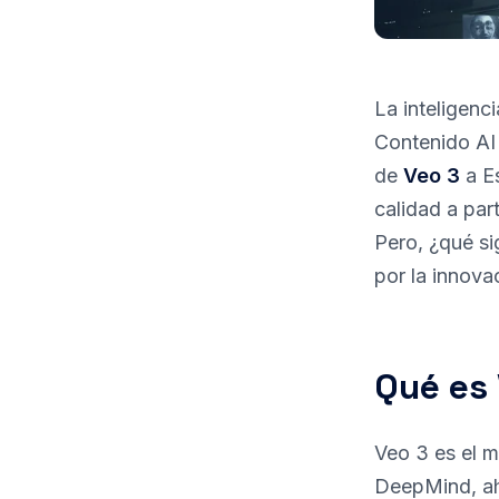
La inteligenc
Contenido AI 
de
Veo 3
a E
calidad a par
Pero, ¿qué si
por la innova
Qué es 
Veo 3 es el m
DeepMind, ah