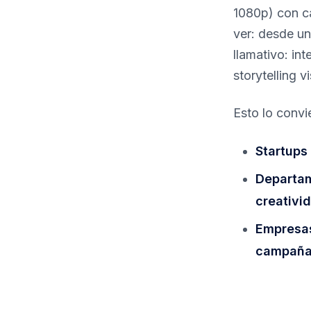
1080p) con ca
ver: desde u
llamativo: in
storytelling vi
Esto lo convi
Startups
Departam
creativi
Empresas
campañ