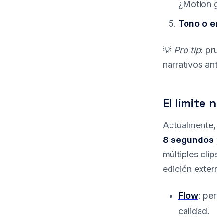
¿Motion g
Tono o e
💡
Pro tip
: p
narrativos an
El límite 
Actualmente
8 segundos
múltiples cli
edición exte
Flow
: pe
calidad.