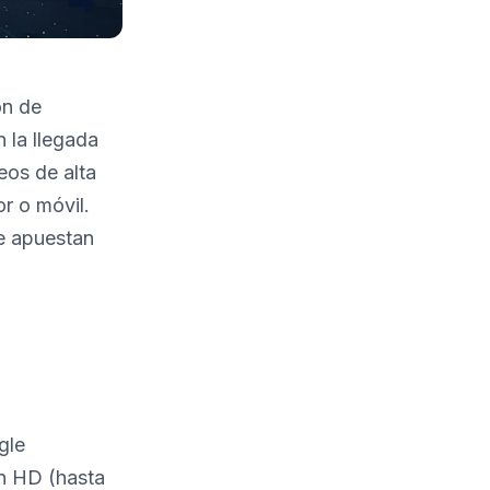
ón de
 la llegada
os de alta
r o móvil.
ue apuestan
gle
en HD (hasta