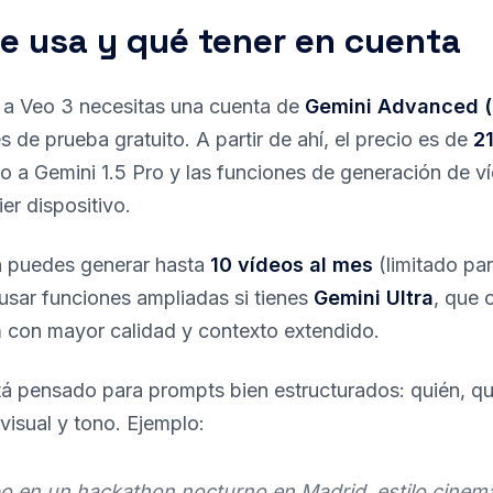
e usa y qué tener en cuenta
 a Veo 3 necesitas una cuenta de
Gemini Advanced (
s de prueba gratuito. A partir de ahí, el precio es de
2
o a Gemini 1.5 Pro y las funciones de generación de v
er dispositivo.
n puedes generar hasta
10 vídeos al mes
(limitado pa
usar funciones ampliadas si tienes
Gemini Ultra
, que 
a
con mayor calidad y contexto extendido.
tá pensado para prompts bien estructurados: quién, q
 visual y tono. Ejemplo:
o en un hackathon nocturno en Madrid, estilo cinema