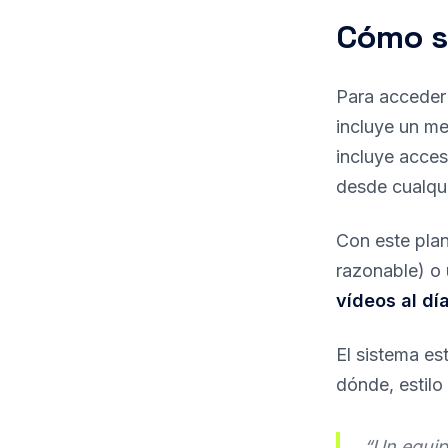
Cómo s
Para acceder
incluye un me
incluye acces
desde cualqui
Con este pla
razonable) o 
vídeos al dí
El sistema es
dónde, estilo
“Un equip