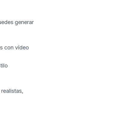
puedes generar
s con vídeo
n
tilo
realistas,