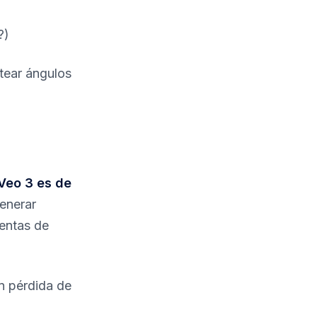
?)
tear ángulos
Veo 3 es de
enerar
ientas de
in pérdida de