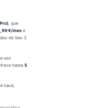
Pro)
, que
1,99 €/mes
e
ídeo de Veo 3
ra uso
ofrece hasta
5
ué hace,
tográfico,