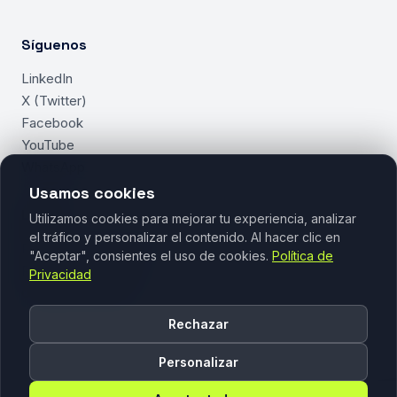
Síguenos
LinkedIn
X (Twitter)
Facebook
YouTube
WhatsApp
Usamos cookies
Legal
Utilizamos cookies para mejorar tu experiencia, analizar
el tráfico y personalizar el contenido. Al hacer clic en
Política de Privacidad
"Aceptar", consientes el uso de cookies.
Política de
Política de Cookies
Privacidad
Gestionar Cookies
Rechazar
Personalizar